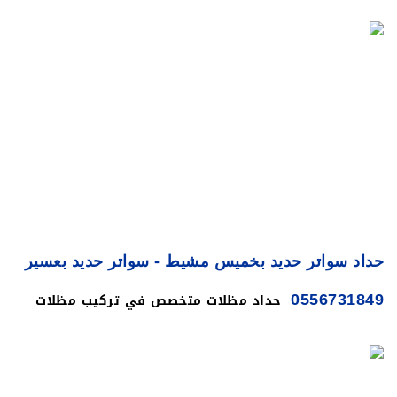
مظلات سيارات تصميم مظلات سيارات ومواقف ومداخل
فلل وقصور وتغطية ممرات 2022 وبشكل سريع، ...
حداد سواتر حديد بخميس مشيط - سواتر حديد بعسير
حداد مظلات متخصص في تركيب مظلات
0556731849
للسيارات والحدائق والمسابح والساحات وكافة البنايات
والمداخل وتغطية الممرات في كافة احياء العاصمة