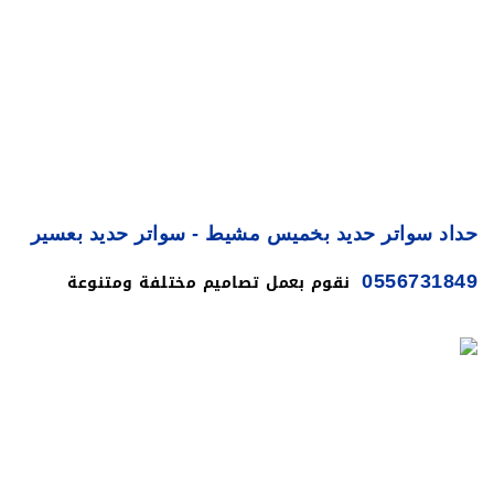
السعودية سواءً في عسير
حداد سواتر حديد بخميس مشيط - سواتر حديد بعسير
نقوم بعمل تصاميم مختلفة ومتنوعة
0556731849
للحديد مع عدة إضافات مثل مادة لكسان حيث يتم تركيب
واضافة الى السواتر الحديد انواع تجعل منها جميله جدا
ومتميزه