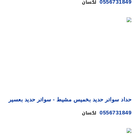
لكسان
0556731849
حداد سواتر حديد بخميس مشيط - سواتر حديد بعسير
لكسان
0556731849