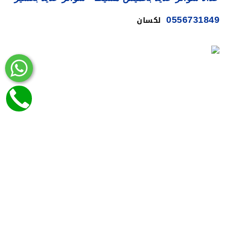
لكسان
0556731849
حداد سواتر حديد بخميس مشيط - سواتر حديد بعسير
مظلات وسواتر خميس مشيط 0556731849
0556731849